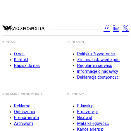
KONTAKT
REGULAMIN
O nas
Polityka Prywatności
Kontakt
Zmiana ustawień zgód
Napisz do nas
Regulamin serwisu
Informacje o nadawcy
Deklaracja dostępności
REKLAMA I PRENUMERATA
PARTNERZY
Reklama
E-kiosk.pl
Ogłoszenia
E-gazety.pl
Prenumerata
Nexto.pl
Archiwum
Mała księgowość
Kancelarierp.pl