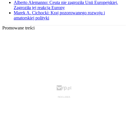
Alberto Alemanno: Ceuta nie zagroziła Unii Europejskiej.
Zagroziła jej reakcja Europy
Marek A. Cichocki: Kraj pozorowanego rozwoju i
amatorskiej polityki
Promowane treści