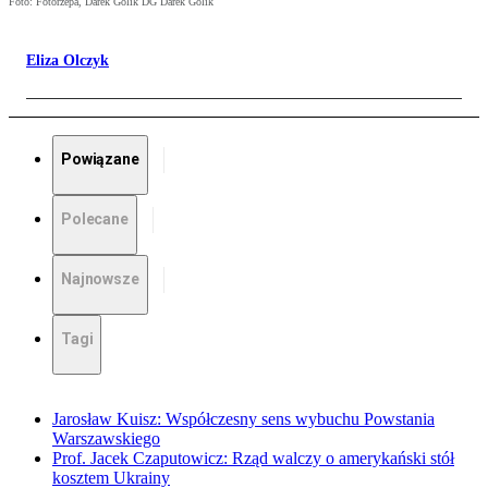
Foto: Fotorzepa, Darek Golik DG Darek Golik
Eliza Olczyk
Powiązane
Polecane
Najnowsze
Tagi
Jarosław Kuisz: Współczesny sens wybuchu Powstania
Warszawskiego
Prof. Jacek Czaputowicz: Rząd walczy o amerykański stół
kosztem Ukrainy