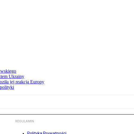
awskiego
ztem Ukrainy
ziła jej reakcja Europy
polityki
REGULAMIN
Polityka Prywatności