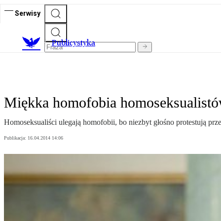
Serwisy
Publicystyka
Miękka homofobia homoseksualist
Homoseksualiści ulegają homofobii, bo niezbyt głośno protestują prz
Publikacja:
16.04.2014 14:06