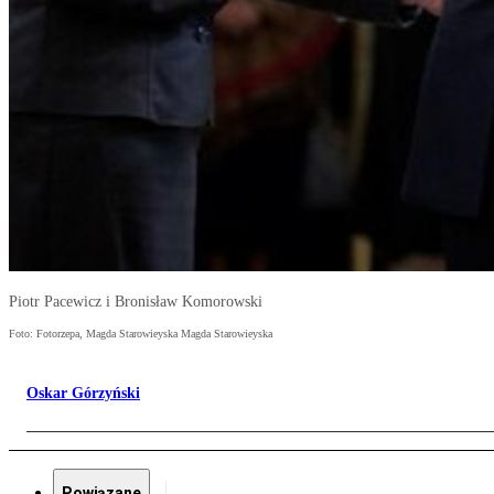
Piotr Pacewicz i Bronisław Komorowski
Foto: Fotorzepa, Magda Starowieyska Magda Starowieyska
Oskar Górzyński
Powiązane