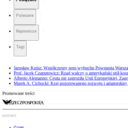
Polecane
Najnowsze
Tagi
Jarosław Kuisz: Współczesny sens wybuchu Powstania Warsz
Prof. Jacek Czaputowicz: Rząd walczy o amerykański stół kos
Alberto Alemanno: Ceuta nie zagroziła Unii Europejskiej. Zagro
Marek A. Cichocki: Kraj pozorowanego rozwoju i amatorskiej 
Promowane treści
KONTAKT
O nas