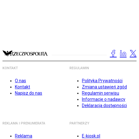
KONTAKT
REGULAMIN
O nas
Polityka Prywatności
Kontakt
Zmiana ustawień zgód
Napisz do nas
Regulamin serwisu
Informacje o nadawcy
Deklaracja dostępności
REKLAMA I PRENUMERATA
PARTNERZY
Reklama
E-kiosk.pl