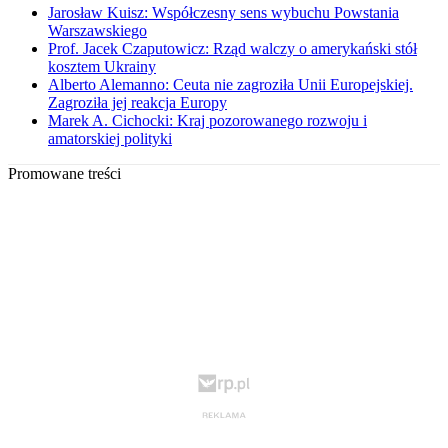
Jarosław Kuisz: Współczesny sens wybuchu Powstania
Warszawskiego
Prof. Jacek Czaputowicz: Rząd walczy o amerykański stół
kosztem Ukrainy
Alberto Alemanno: Ceuta nie zagroziła Unii Europejskiej.
Zagroziła jej reakcja Europy
Marek A. Cichocki: Kraj pozorowanego rozwoju i
amatorskiej polityki
Promowane treści