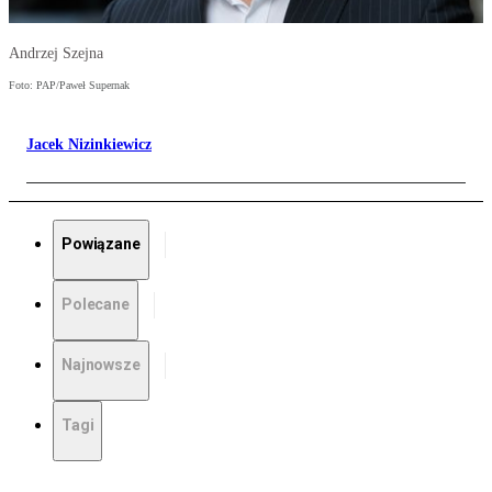
Andrzej Szejna
Foto: PAP/Paweł Supernak
Jacek Nizinkiewicz
Powiązane
Polecane
Najnowsze
Tagi