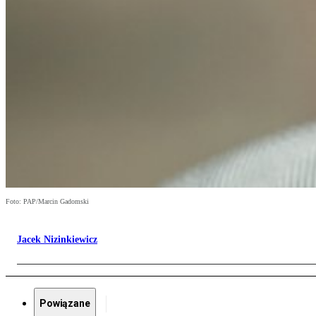
Foto: PAP/Marcin Gadomski
Jacek Nizinkiewicz
Powiązane