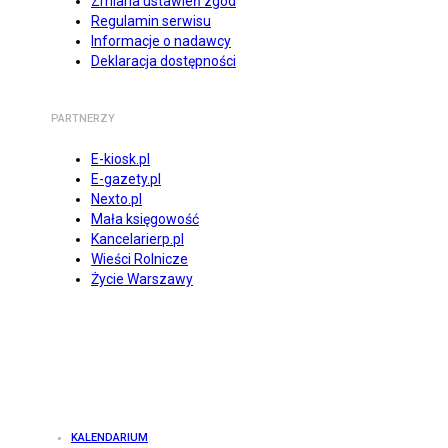
Zmiana ustawień zgód
Regulamin serwisu
Informacje o nadawcy
Deklaracja dostępności
PARTNERZY
E-kiosk.pl
E-gazety.pl
Nexto.pl
Mała księgowość
Kancelarierp.pl
Wieści Rolnicze
Życie Warszawy
KALENDARIUM