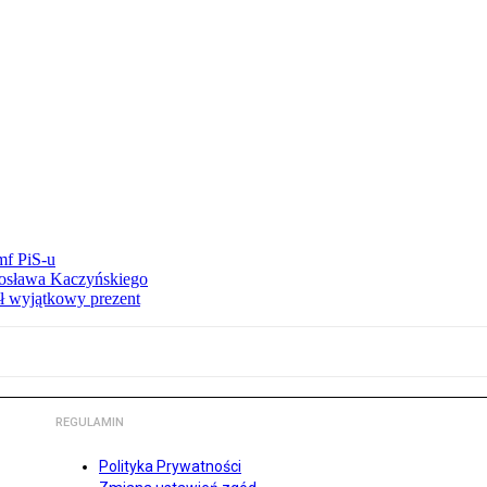
mf PiS-u
arosława Kaczyńskiego
ał wyjątkowy prezent
REGULAMIN
Polityka Prywatności