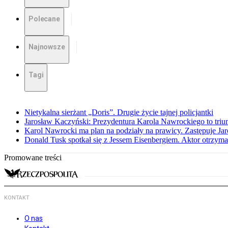
Polecane
Najnowsze
Tagi
Nietykalna sierżant „Doris”. Drugie życie tajnej policjantki
Jarosław Kaczyński: Prezydentura Karola Nawrockiego to triu
Karol Nawrocki ma plan na podziały na prawicy. Zastępuje J
Donald Tusk spotkał się z Jessem Eisenbergiem. Aktor otrzym
Promowane treści
KONTAKT
O nas