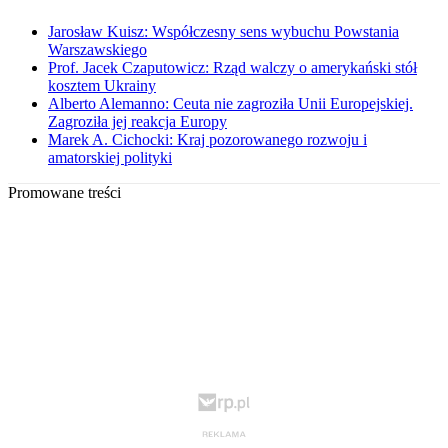
Jarosław Kuisz: Współczesny sens wybuchu Powstania
Warszawskiego
Prof. Jacek Czaputowicz: Rząd walczy o amerykański stół
kosztem Ukrainy
Alberto Alemanno: Ceuta nie zagroziła Unii Europejskiej.
Zagroziła jej reakcja Europy
Marek A. Cichocki: Kraj pozorowanego rozwoju i
amatorskiej polityki
Promowane treści