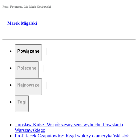
Foto: Fotorzepa, Jak Jakub Ostałowski
Marek Migalski
Powiązane
Polecane
Najnowsze
Tagi
Jarosław Kuisz: Współczesny sens wybuchu Powstania
Warszawskiego
Prof. Jacek Czaputowicz: Rząd walczy o amerykański stół