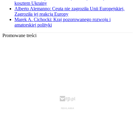
kosztem Ukrainy
Alberto Alemanno: Ceuta nie zagroziła Unii Europejskiej.
Zagroziła jej reakcja Europy
Marek A. Cichocki: Kraj pozorowanego rozwoju i
amatorskiej polityki
Promowane treści