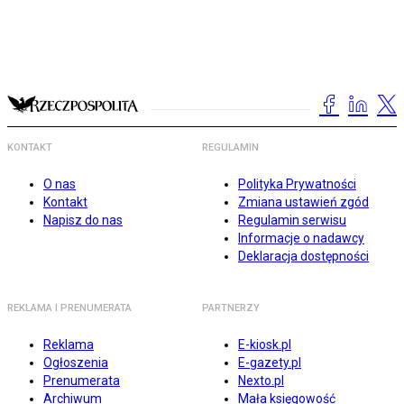
KONTAKT
REGULAMIN
O nas
Polityka Prywatności
Kontakt
Zmiana ustawień zgód
Napisz do nas
Regulamin serwisu
Informacje o nadawcy
Deklaracja dostępności
REKLAMA I PRENUMERATA
PARTNERZY
Reklama
E-kiosk.pl
Ogłoszenia
E-gazety.pl
Prenumerata
Nexto.pl
Archiwum
Mała księgowość