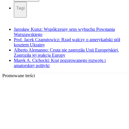
Tagi
Jarosław Kuisz: Współczesny sens wybuchu Powstania
Warszawskiego
Prof. Jacek Czaputowicz: Rząd walczy o amerykański stół
kosztem Ukrainy
Alberto Alemanno: Ceuta nie zagroziła Unii Europejskiej.
Zagroziła jej reakcja Europy
Marek A. Cichocki: Kraj pozorowanego rozwoju i
amatorskiej polityki
Promowane treści