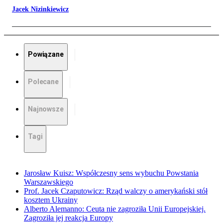
Jacek Nizinkiewicz
Powiązane
Polecane
Najnowsze
Tagi
Jarosław Kuisz: Współczesny sens wybuchu Powstania
Warszawskiego
Prof. Jacek Czaputowicz: Rząd walczy o amerykański stół
kosztem Ukrainy
Alberto Alemanno: Ceuta nie zagroziła Unii Europejskiej.
Zagroziła jej reakcja Europy