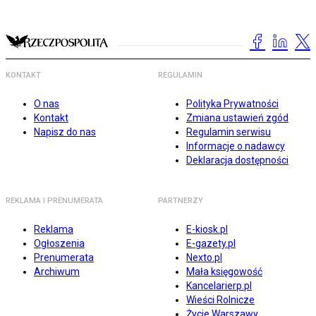
KONTAKT
REGULAMIN
O nas
Polityka Prywatności
Kontakt
Zmiana ustawień zgód
Napisz do nas
Regulamin serwisu
Informacje o nadawcy
Deklaracja dostępności
REKLAMA I PRENUMERATA
PARTNERZY
Reklama
E-kiosk.pl
Ogłoszenia
E-gazety.pl
Prenumerata
Nexto.pl
Archiwum
Mała księgowość
Kancelarierp.pl
Wieści Rolnicze
Życie Warszawy