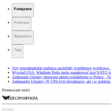
Powiązane
Polecane
Najnowsze
Tagi
Trzy muzułmańskie państwa zacieśniły współpracę wojskową.
Wywiad USA: Władimir Putin może zaatakować kraj NATO już 
Ambasada Ukrainy oburzona aktem wandalizmu w Polsce. „Na
Ambasador Ukrainy: W UPA byli zbrodniarze, ale i w polskim 
Promowane treści
KONTAKT