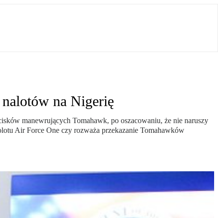
nalotów na Nigerię
pocisków manewrujących Tomahawk, po oszacowaniu, że nie naruszy
amolotu Air Force One czy rozważa przekazanie Tomahawków