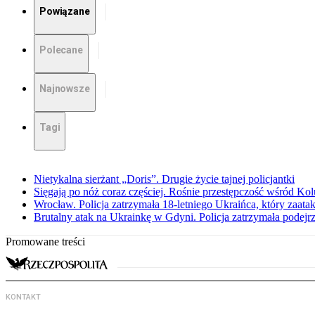
Powiązane
Polecane
Najnowsze
Tagi
Nietykalna sierżant „Doris”. Drugie życie tajnej policjantki
Sięgają po nóż coraz częściej. Rośnie przestępczość wśród K
Wrocław. Policja zatrzymała 18-letniego Ukraińca, który zaat
Brutalny atak na Ukrainkę w Gdyni. Policja zatrzymała podejr
Promowane treści
KONTAKT