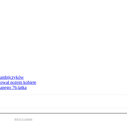
olumbijczyków
akował nożem kobietę
zanego 76-latka
REGULAMIN