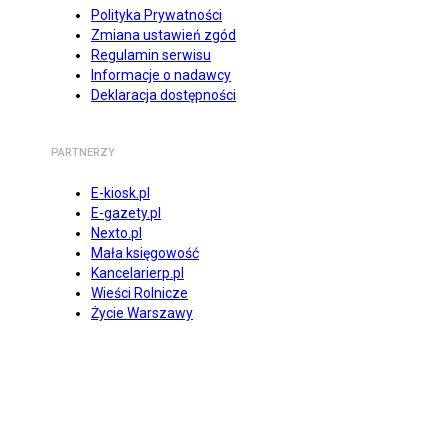
Polityka Prywatności
Zmiana ustawień zgód
Regulamin serwisu
Informacje o nadawcy
Deklaracja dostępności
PARTNERZY
E-kiosk.pl
E-gazety.pl
Nexto.pl
Mała księgowość
Kancelarierp.pl
Wieści Rolnicze
Życie Warszawy