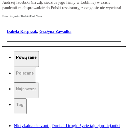
Andrzej Izdebski (na zdj. siedziba jego firmy w Lublinie) w czasie
pandemii miał sprowadzić do Polski respiratory, z czego się nie wywiązał
Foto: Krzysztof Radzki/East News
Izabela Kacprzak
,
Grażyna Zawadka
Powiązane
Polecane
Najnowsze
Tagi
Nietykalna sierżant „Doris”. Drugie życie tajnej policjantki