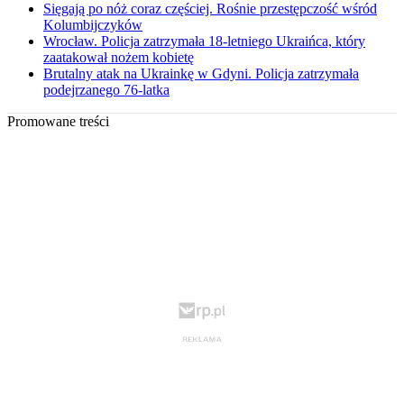
Sięgają po nóż coraz częściej. Rośnie przestępczość wśród
Kolumbijczyków
Wrocław. Policja zatrzymała 18-letniego Ukraińca, który
zaatakował nożem kobietę
Brutalny atak na Ukrainkę w Gdyni. Policja zatrzymała
podejrzanego 76-latka
Promowane treści