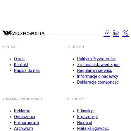
KONTAKT
REGULAMIN
O nas
Polityka Prywatności
Kontakt
Zmiana ustawień zgód
Napisz do nas
Regulamin serwisu
Informacje o nadawcy
Deklaracja dostępności
REKLAMA I PRENUMERATA
PARTNERZY
Reklama
E-kiosk.pl
Ogłoszenia
E-gazety.pl
Prenumerata
Nexto.pl
Archiwum
Mała księgowość