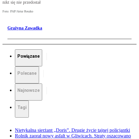
nikt się nie przedostał
Foto: PAP/Artur Reszko
Grażyna Zawadka
Powiązane
Polecane
Najnowsze
Tagi
Nietykalna sierżant „Doris”. Drugie życie tajnej policjantki
Rolnik zaorał nowy asfalt w Gliwicach. Straty oszacowano