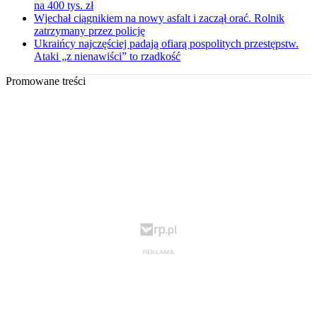
na 400 tys. zł
Wjechał ciągnikiem na nowy asfalt i zaczął orać. Rolnik
zatrzymany przez policję
Ukraińcy najczęściej padają ofiarą pospolitych przestępstw.
Ataki „z nienawiści” to rzadkość
Promowane treści