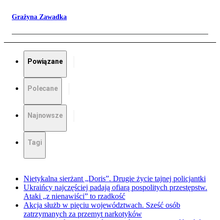
Grażyna Zawadka
Powiązane
Polecane
Najnowsze
Tagi
Nietykalna sierżant „Doris”. Drugie życie tajnej policjantki
Ukraińcy najczęściej padają ofiarą pospolitych przestępstw.
Ataki „z nienawiści” to rzadkość
Akcja służb w pięciu województwach. Sześć osób
zatrzymanych za przemyt narkotyków