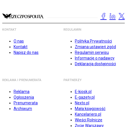
KONTAKT
REGULAMIN
O nas
Polityka Prywatności
Kontakt
Zmiana ustawień zgód
Napisz do nas
Regulamin serwisu
Informacje o nadawcy
Deklaracja dostępności
REKLAMA I PRENUMERATA
PARTNERZY
Reklama
E-kiosk.pl
Ogłoszenia
E-gazety.pl
Prenumerata
Nexto.pl
Archiwum
Mała księgowość
Kancelarierp.pl
Wieści Rolnicze
Życie Warszawy