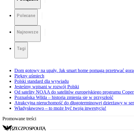
Polecane
Najnowsze
Tagi
Dom gotowy na upały. Jak smart home pomaga przetrwać gorąc
Piękny uśmiech
Polski standard dla wywiadu
Jesteśmy wpisani w rozwój Polski
Od satelity NOAA do satelitów europejskiego programu Copern
Poznańska Wilda – historia zmienia się w przyszłość
Atrakcyjna nieruchomość do długoterminowej dzierżawy w se
Władysławowo – to może być twoja inwestycja!
Promowane treści