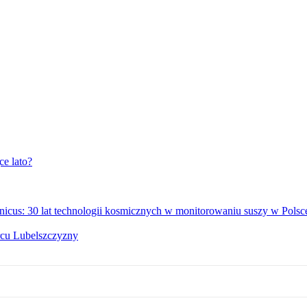
e lato?
icus: 30 lat technologii kosmicznych w monitorowaniu suszy w Polsc
rcu Lubelszczyzny