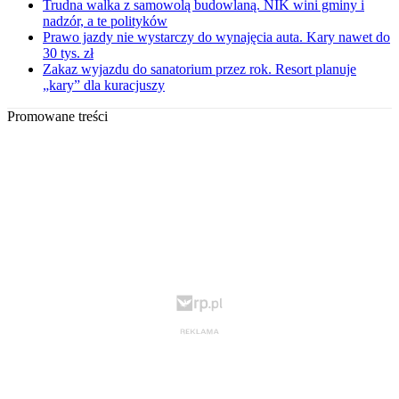
Trudna walka z samowolą budowlaną. NIK wini gminy i
nadzór, a te polityków
Prawo jazdy nie wystarczy do wynajęcia auta. Kary nawet do
30 tys. zł
Zakaz wyjazdu do sanatorium przez rok. Resort planuje
„kary” dla kuracjuszy
Promowane treści