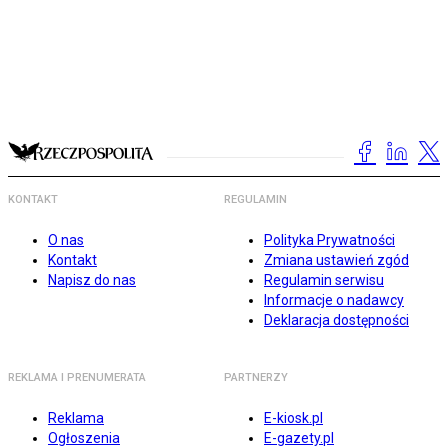
KONTAKT
REGULAMIN
O nas
Polityka Prywatności
Kontakt
Zmiana ustawień zgód
Napisz do nas
Regulamin serwisu
Informacje o nadawcy
Deklaracja dostępności
REKLAMA I PRENUMERATA
PARTNERZY
Reklama
E-kiosk.pl
Ogłoszenia
E-gazety.pl