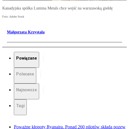
Kanadyjska spółka Lumina Metals chce wejść na warszawską giełdę
Foto: Adobe Stock
Małgorzata Krzystała
Powiązane
Polecane
Najnowsze
Tagi
Poważne kłopoty Ryanaira. Ponad 260 pilotów składa pozew