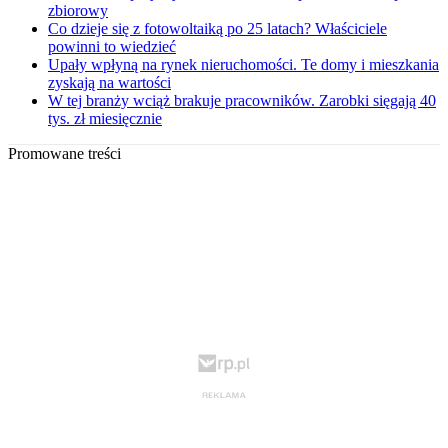
zbiorowy
Co dzieje się z fotowoltaiką po 25 latach? Właściciele
powinni to wiedzieć
Upały wpłyną na rynek nieruchomości. Te domy i mieszkania
zyskają na wartości
W tej branży wciąż brakuje pracowników. Zarobki sięgają 40
tys. zł miesięcznie
Promowane treści