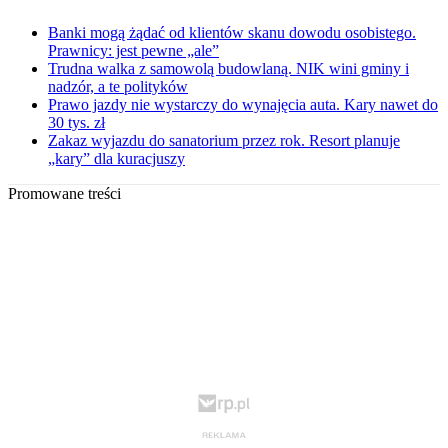
Banki mogą żądać od klientów skanu dowodu osobistego.
Prawnicy: jest pewne „ale”
Trudna walka z samowolą budowlaną. NIK wini gminy i
nadzór, a te polityków
Prawo jazdy nie wystarczy do wynajęcia auta. Kary nawet do
30 tys. zł
Zakaz wyjazdu do sanatorium przez rok. Resort planuje
„kary” dla kuracjuszy
Promowane treści