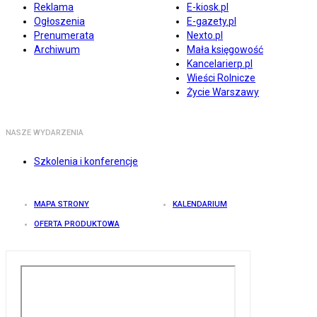
Reklama
E-kiosk.pl
Ogłoszenia
E-gazety.pl
Prenumerata
Nexto.pl
Archiwum
Mała księgowość
Kancelarierp.pl
Wieści Rolnicze
Życie Warszawy
NASZE WYDARZENIA
Szkolenia i konferencje
MAPA STRONY
KALENDARIUM
OFERTA PRODUKTOWA