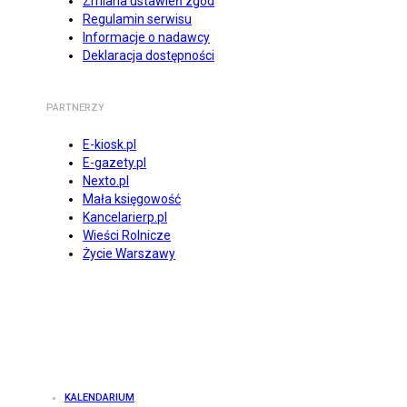
Zmiana ustawień zgód
Regulamin serwisu
Informacje o nadawcy
Deklaracja dostępności
PARTNERZY
E-kiosk.pl
E-gazety.pl
Nexto.pl
Mała księgowość
Kancelarierp.pl
Wieści Rolnicze
Życie Warszawy
KALENDARIUM