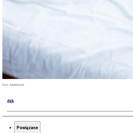
Foto: AdobeStock
dgk
Powiązane