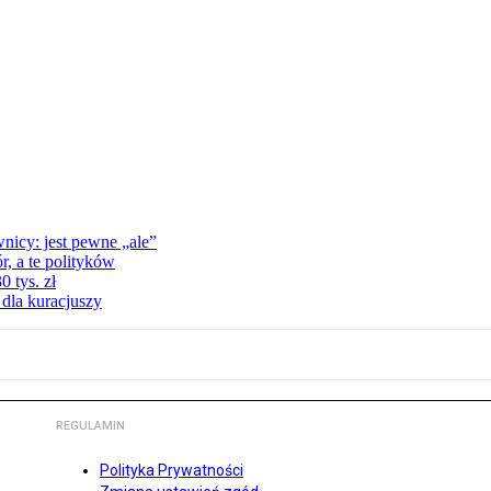
nicy: jest pewne „ale”
, a te polityków
 tys. zł
 dla kuracjuszy
REGULAMIN
Polityka Prywatności