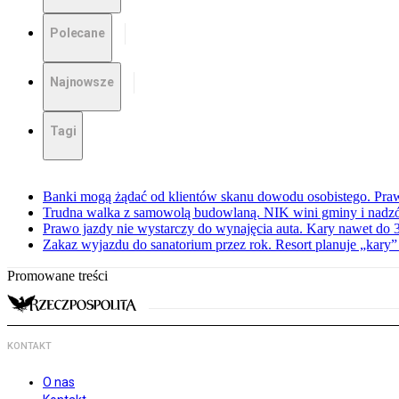
Polecane
Najnowsze
Tagi
Banki mogą żądać od klientów skanu dowodu osobistego. Praw
Trudna walka z samowolą budowlaną. NIK wini gminy i nadzór
Prawo jazdy nie wystarczy do wynajęcia auta. Kary nawet do 30
Zakaz wyjazdu do sanatorium przez rok. Resort planuje „kary”
Promowane treści
KONTAKT
O nas