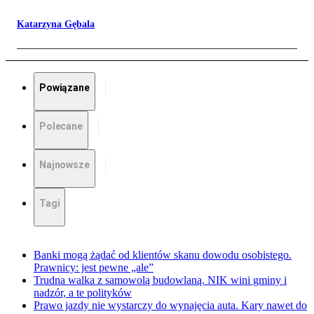
Katarzyna Gębala
Powiązane
Polecane
Najnowsze
Tagi
Banki mogą żądać od klientów skanu dowodu osobistego.
Prawnicy: jest pewne „ale”
Trudna walka z samowolą budowlaną. NIK wini gminy i
nadzór, a te polityków
Prawo jazdy nie wystarczy do wynajęcia auta. Kary nawet do