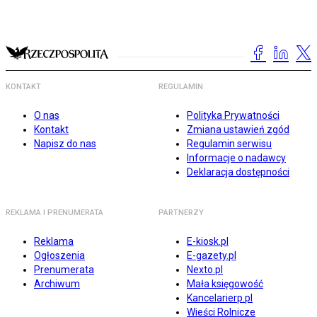
KONTAKT
REGULAMIN
O nas
Polityka Prywatności
Kontakt
Zmiana ustawień zgód
Napisz do nas
Regulamin serwisu
Informacje o nadawcy
Deklaracja dostępności
REKLAMA I PRENUMERATA
PARTNERZY
Reklama
E-kiosk.pl
Ogłoszenia
E-gazety.pl
Prenumerata
Nexto.pl
Archiwum
Mała księgowość
Kancelarierp.pl
Wieści Rolnicze