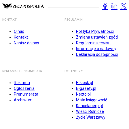
KONTAKT
REGULAMIN
O nas
Polityka Prywatności
Kontakt
Zmiana ustawień zgód
Napisz do nas
Regulamin serwisu
Informacje o nadawcy
Deklaracja dostępności
REKLAMA I PRENUMERATA
PARTNERZY
Reklama
E-kiosk.pl
Ogłoszenia
E-gazety.pl
Prenumerata
Nexto.pl
Archiwum
Mała księgowość
Kancelarierp.pl
Wieści Rolnicze
Życie Warszawy