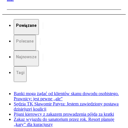
Powiązane
Polecane
Najnowsze
Tagi
Banki mogą żądać od klientów skanu dowodu osobistego.
Prawnicy: jest pewne „ale”
Sędzia TK Sławomir Patyra: Jestem zawiedziony postawą
dzisiejszej koalicji
Pijani kierowcy z zakazem prowadzenia pójdą za kratki
Zakaz wyjazdu do sanatorium przez rok. Resort planuje
„kary” dla kuracjuszy