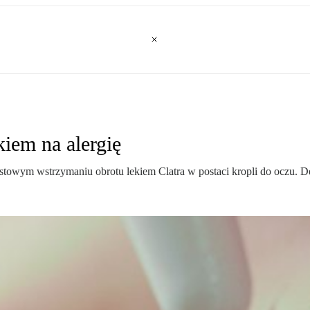
iem na alergię
towym wstrzymaniu obrotu lekiem Clatra w postaci kropli do oczu. Dec