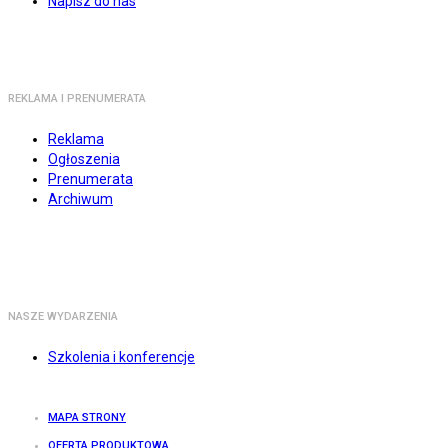
Napisz do nas
REKLAMA I PRENUMERATA
Reklama
Ogłoszenia
Prenumerata
Archiwum
NASZE WYDARZENIA
Szkolenia i konferencje
MAPA STRONY
OFERTA PRODUKTOWA