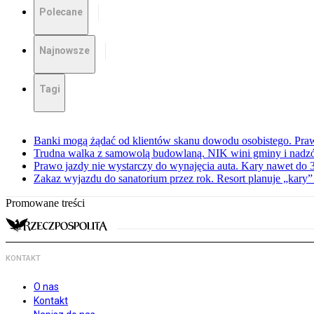
Polecane
Najnowsze
Tagi
Banki mogą żądać od klientów skanu dowodu osobistego. Praw
Trudna walka z samowolą budowlaną. NIK wini gminy i nadzór
Prawo jazdy nie wystarczy do wynajęcia auta. Kary nawet do 30
Zakaz wyjazdu do sanatorium przez rok. Resort planuje „kary”
Promowane treści
KONTAKT
O nas
Kontakt