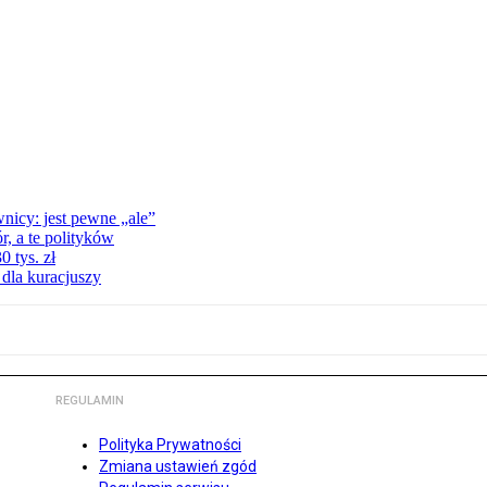
nicy: jest pewne „ale”
, a te polityków
 tys. zł
 dla kuracjuszy
REGULAMIN
Polityka Prywatności
Zmiana ustawień zgód