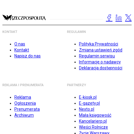
KONTAKT
REGULAMIN
O nas
Polityka Prywatności
Kontakt
Zmiana ustawień zgód
Napisz do nas
Regulamin serwisu
Informacje o nadawcy
Deklaracja dostępności
REKLAMA I PRENUMERATA
PARTNERZY
Reklama
E-kiosk.pl
Ogłoszenia
E-gazety.pl
Prenumerata
Nexto.pl
Archiwum
Mała księgowość
Kancelarierp.pl
Wieści Rolnicze
Życie Warszawy