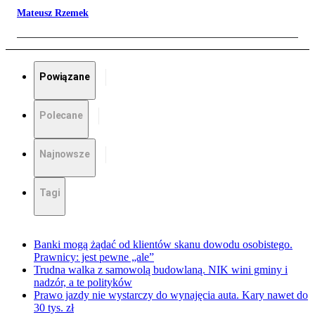
Mateusz Rzemek
Powiązane
Polecane
Najnowsze
Tagi
Banki mogą żądać od klientów skanu dowodu osobistego.
Prawnicy: jest pewne „ale”
Trudna walka z samowolą budowlaną. NIK wini gminy i
nadzór, a te polityków
Prawo jazdy nie wystarczy do wynajęcia auta. Kary nawet do
30 tys. zł