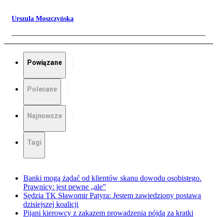
Urszula Moszczyńska
Powiązane
Polecane
Najnowsze
Tagi
Banki mogą żądać od klientów skanu dowodu osobistego.
Prawnicy: jest pewne „ale”
Sędzia TK Sławomir Patyra: Jestem zawiedziony postawą
dzisiejszej koalicji
Pijani kierowcy z zakazem prowadzenia pójdą za kratki