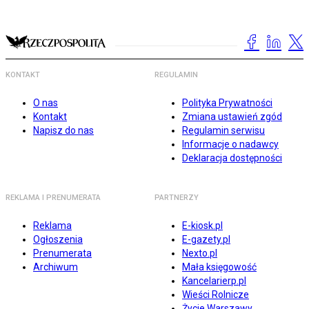
KONTAKT
REGULAMIN
O nas
Polityka Prywatności
Kontakt
Zmiana ustawień zgód
Napisz do nas
Regulamin serwisu
Informacje o nadawcy
Deklaracja dostępności
REKLAMA I PRENUMERATA
PARTNERZY
Reklama
E-kiosk.pl
Ogłoszenia
E-gazety.pl
Prenumerata
Nexto.pl
Archiwum
Mała księgowość
Kancelarierp.pl
Wieści Rolnicze
Życie Warszawy