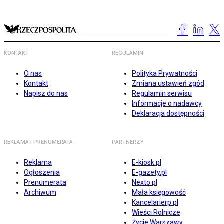
KONTAKT
REGULAMIN
O nas
Polityka Prywatności
Kontakt
Zmiana ustawień zgód
Napisz do nas
Regulamin serwisu
Informacje o nadawcy
Deklaracja dostępności
REKLAMA I PRENUMERATA
PARTNERZY
Reklama
E-kiosk.pl
Ogłoszenia
E-gazety.pl
Prenumerata
Nexto.pl
Archiwum
Mała księgowość
Kancelarierp.pl
Wieści Rolnicze
Życie Warszawy