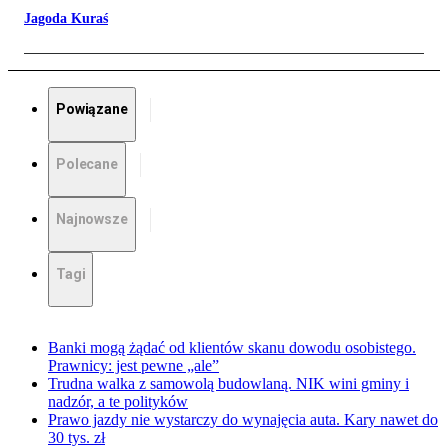
Jagoda Kuraś
Powiązane
Polecane
Najnowsze
Tagi
Banki mogą żądać od klientów skanu dowodu osobistego.
Prawnicy: jest pewne „ale”
Trudna walka z samowolą budowlaną. NIK wini gminy i
nadzór, a te polityków
Prawo jazdy nie wystarczy do wynajęcia auta. Kary nawet do
30 tys. zł