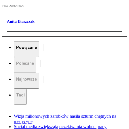
Foto: Adobe Stock
Anita Błaszczak
Powiązane
Polecane
Najnowsze
Tagi
Wizja milionowych zarobków nasila szturm chętnych na
medycynę
Social media zwiększają oczekiwania wobec pracy