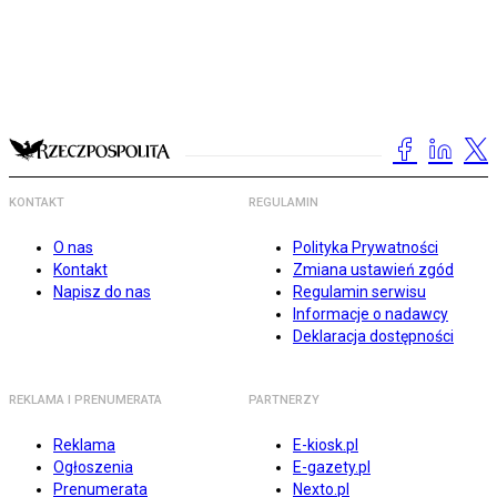
KONTAKT
REGULAMIN
O nas
Polityka Prywatności
Kontakt
Zmiana ustawień zgód
Napisz do nas
Regulamin serwisu
Informacje o nadawcy
Deklaracja dostępności
REKLAMA I PRENUMERATA
PARTNERZY
Reklama
E-kiosk.pl
Ogłoszenia
E-gazety.pl
Prenumerata
Nexto.pl