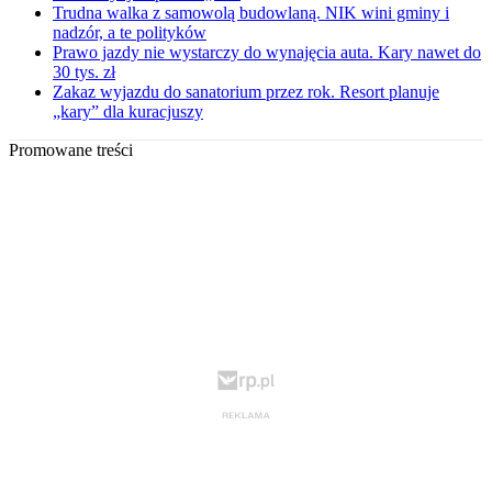
Trudna walka z samowolą budowlaną. NIK wini gminy i
nadzór, a te polityków
Prawo jazdy nie wystarczy do wynajęcia auta. Kary nawet do
30 tys. zł
Zakaz wyjazdu do sanatorium przez rok. Resort planuje
„kary” dla kuracjuszy
Promowane treści