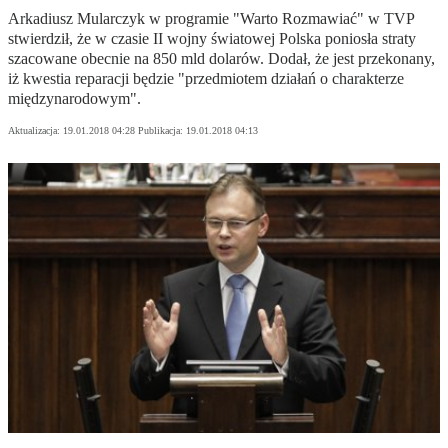
Arkadiusz Mularczyk w programie "Warto Rozmawiać" w TVP
stwierdził, że w czasie II wojny światowej Polska poniosła straty
szacowane obecnie na 850 mld dolarów. Dodał, że jest przekonany,
iż kwestia reparacji będzie "przedmiotem działań o charakterze
międzynarodowym".
Aktualizacja:
19.01.2018 04:28
Publikacja:
19.01.2018 04:13