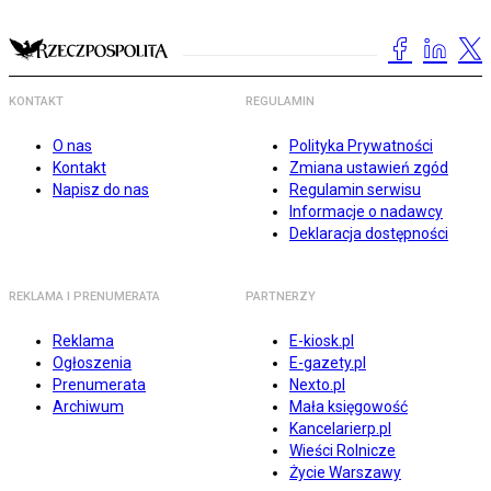
KONTAKT
REGULAMIN
O nas
Polityka Prywatności
Kontakt
Zmiana ustawień zgód
Napisz do nas
Regulamin serwisu
Informacje o nadawcy
Deklaracja dostępności
REKLAMA I PRENUMERATA
PARTNERZY
Reklama
E-kiosk.pl
Ogłoszenia
E-gazety.pl
Prenumerata
Nexto.pl
Archiwum
Mała księgowość
Kancelarierp.pl
Wieści Rolnicze
Życie Warszawy