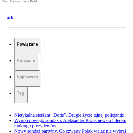
Foto: Fotorzepa, Jerzy Dudek
arb
Powiązane
Polecane
Najnowsze
Tagi
Nietykalna sierżant „Doris”. Drugie życie tajnej policjantki
Wyniki nowego sondażu. Aleksander Kwaśniewski liderem
rankingu prezydentów
Nowy sondaż partyjny. Co czwarty Polak wciąż nie wybrał