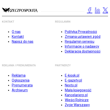
KONTAKT
REGULAMIN
O nas
Polityka Prywatności
Kontakt
Zmiana ustawień zgód
Napisz do nas
Regulamin serwisu
Informacje o nadawcy
Deklaracja dostępności
REKLAMA I PRENUMERATA
PARTNERZY
Reklama
E-kiosk.pl
Ogłoszenia
E-gazety.pl
Prenumerata
Nexto.pl
Archiwum
Mała księgowość
Kancelarierp.pl
Wieści Rolnicze
Życie Warszawy