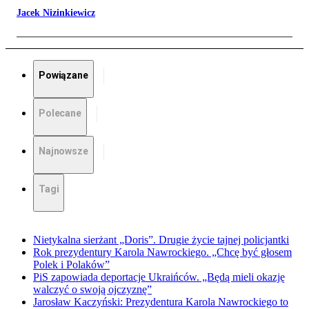
Jacek Nizinkiewicz
Powiązane
Polecane
Najnowsze
Tagi
Nietykalna sierżant „Doris”. Drugie życie tajnej policjantki
Rok prezydentury Karola Nawrockiego. „Chcę być głosem
Polek i Polaków”
PiS zapowiada deportacje Ukraińców. „Będą mieli okazję
walczyć o swoją ojczyznę”
Jarosław Kaczyński: Prezydentura Karola Nawrockiego to