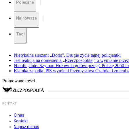
Polecane
Najnowsze
Tagi
Nietykalna sierżant „Doris”. Drugie życie tajnej policjantki
Jest reakcja na doniesienia „Rzeczpospolitej” o wymianie prz
Nieoficjalnie: Szymon Hołownia gotów przejąć Polskę 2050 i 
Klamka zapadła, PiS wymieni Przemysława Czarnka i zmieni tak
Promowane treści
KONTAKT
O nas
Kontakt
Napisz do nas