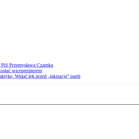
ez PiS Przemysława Czarnka
zostać wicepremierem
tykę. Widać lęk przed „jakizacją” partii