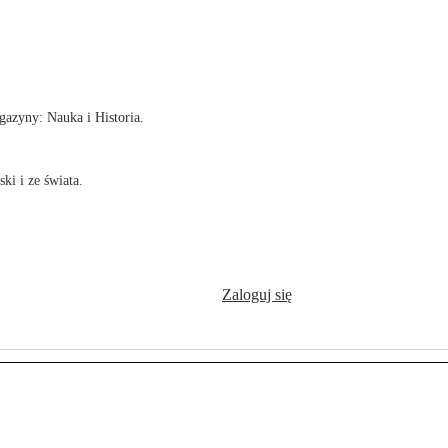
!
azyny: Nauka i Historia.
ki i ze świata.
Zaloguj się