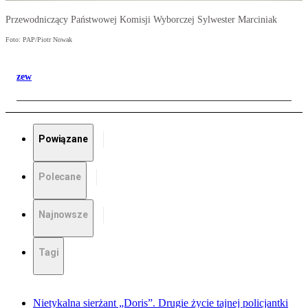
Przewodniczący Państwowej Komisji Wyborczej Sylwester Marciniak
Foto: PAP/Piotr Nowak
zew
Powiązane
Polecane
Najnowsze
Tagi
Nietykalna sierżant „Doris”. Drugie życie tajnej policjantki