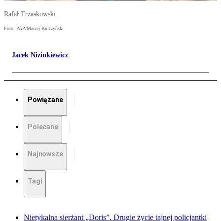
Rafał Trzaskowski
Foto: PAP/Maciej Kulczyński
Jacek Nizinkiewicz
Powiązane
Polecane
Najnowsze
Tagi
Nietykalna sierżant „Doris”. Drugie życie tajnej policjantki