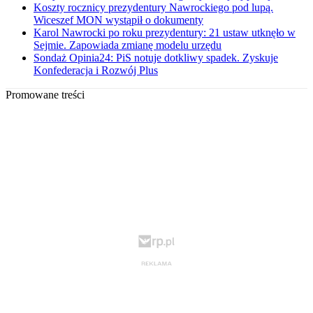
Koszty rocznicy prezydentury Nawrockiego pod lupą.
Wiceszef MON wystąpił o dokumenty
Karol Nawrocki po roku prezydentury: 21 ustaw utknęło w
Sejmie. Zapowiada zmianę modelu urzędu
Sondaż Opinia24: PiS notuje dotkliwy spadek. Zyskuje
Konfederacja i Rozwój Plus
Promowane treści