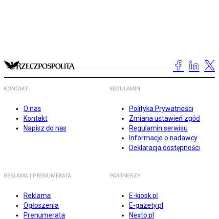
KONTAKT
REGULAMIN
O nas
Polityka Prywatności
Kontakt
Zmiana ustawień zgód
Napisz do nas
Regulamin serwisu
Informacje o nadawcy
Deklaracja dostępności
REKLAMA I PRENUMERATA
PARTNERZY
Reklama
E-kiosk.pl
Ogłoszenia
E-gazety.pl
Prenumerata
Nexto.pl