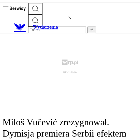
Serwisy
Wydarzenia
Miloš Vučević zrezygnował.
Dymisja premiera Serbii efektem