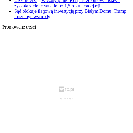
USA uderzają w czuły punkt Rosji. Przełomowa ustawa
zyskała zielone światło po 1,5 roku negocjacji
Sąd blokuje flagową inwestycję przy Białym Domu. Trump
może być wściekły
Promowane treści