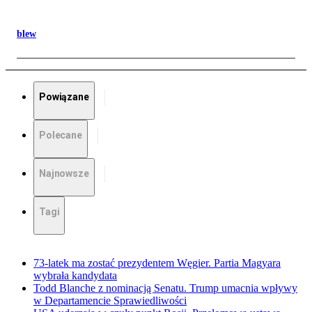
blew
Powiązane
Polecane
Najnowsze
Tagi
73-latek ma zostać prezydentem Węgier. Partia Magyara
wybrała kandydata
Todd Blanche z nominacją Senatu. Trump umacnia wpływy
w Departamencie Sprawiedliwości