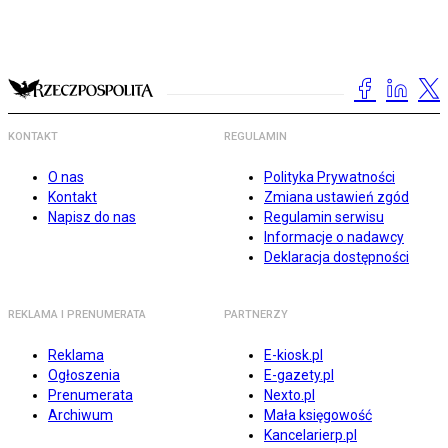
KONTAKT
REGULAMIN
O nas
Polityka Prywatności
Kontakt
Zmiana ustawień zgód
Napisz do nas
Regulamin serwisu
Informacje o nadawcy
Deklaracja dostępności
REKLAMA I PRENUMERATA
PARTNERZY
Reklama
E-kiosk.pl
Ogłoszenia
E-gazety.pl
Prenumerata
Nexto.pl
Archiwum
Mała księgowość
Kancelarierp.pl