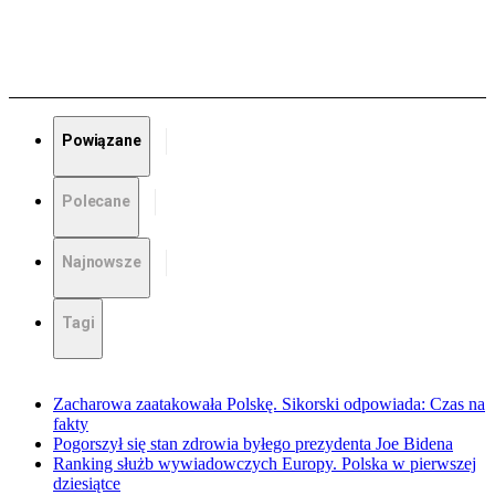
Powiązane
Polecane
Najnowsze
Tagi
Zacharowa zaatakowała Polskę. Sikorski odpowiada: Czas na
fakty
Pogorszył się stan zdrowia byłego prezydenta Joe Bidena
Ranking służb wywiadowczych Europy. Polska w pierwszej
dziesiątce