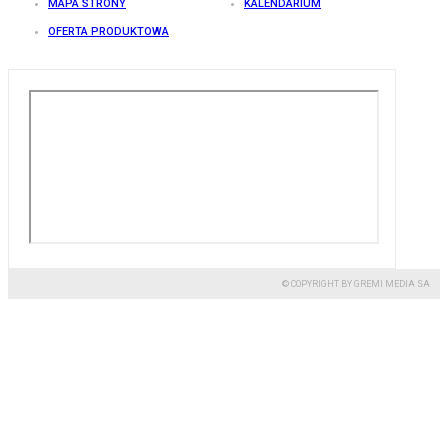
MAPA STRONY
KALENDARIUM
OFERTA PRODUKTOWA
© COPYRIGHT BY GREMI MEDIA SA