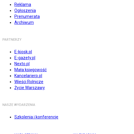
Reklama
Ogłoszenia
Prenumerata
Archiwum
PARTNERZY
E-kiosk.pl
E-gazety.pl
Nexto.pl
Mała księgowość
Kancelarierp.pl
Wieści Rolnicze
Życie Warszawy
NASZE WYDARZENIA
Szkolenia i konferencje