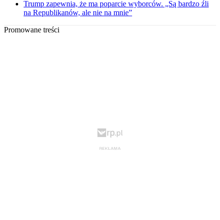
Trump zapewnia, że ma poparcie wyborców. „Są bardzo źli
na Republikanów, ale nie na mnie”
Promowane treści