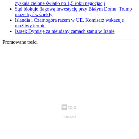
zyskała zielone światło po 1,5 roku negocjacji
Sąd blokuje flagową inwestycję przy Białym Domu. Trump
może być wściekły
Islandia i Czarnogóra razem w UE. Komisarz wskazuje
możliwy termin
Izrael: Dymisje za nieudany zamach stanu w Iranie
Promowane treści