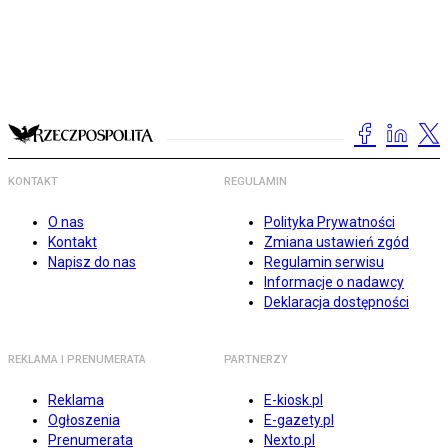
KONTAKT
REGULAMIN
O nas
Polityka Prywatności
Kontakt
Zmiana ustawień zgód
Napisz do nas
Regulamin serwisu
Informacje o nadawcy
Deklaracja dostępności
REKLAMA I PRENUMERATA
PARTNERZY
Reklama
E-kiosk.pl
Ogłoszenia
E-gazety.pl
Prenumerata
Nexto.pl