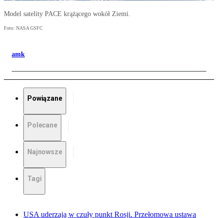
Model satelity PACE krążącego wokół Ziemi.
Foto: NASA GSFC
amk
Powiązane
Polecane
Najnowsze
Tagi
USA uderzają w czuły punkt Rosji. Przełomowa ustawa