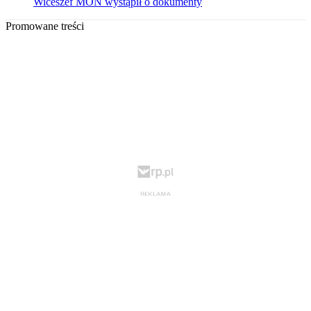
Wiceszef MON wystąpił o dokumenty
Promowane treści