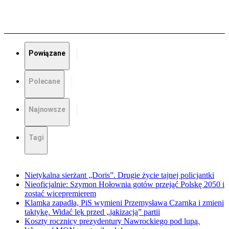
Powiązane
Polecane
Najnowsze
Tagi
Nietykalna sierżant „Doris”. Drugie życie tajnej policjantki
Nieoficjalnie: Szymon Hołownia gotów przejąć Polskę 2050 i
zostać wicepremierem
Klamka zapadła, PiS wymieni Przemysława Czarnka i zmieni
taktykę. Widać lęk przed „jakizacją” partii
Koszty rocznicy prezydentury Nawrockiego pod lupą.