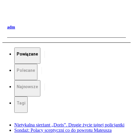
adm
Powiązane
Polecane
Najnowsze
Tagi
Nietykalna sierżant „Doris”. Drugie życie tajnej policjantki
Sondaż: Polacy sceptyczni co do powrotu Mateusza