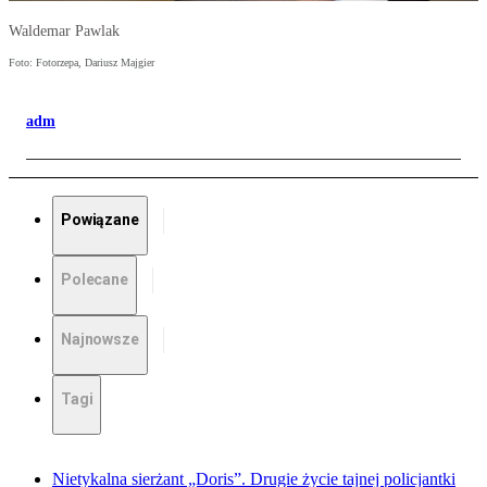
Waldemar Pawlak
Foto: Fotorzepa, Dariusz Majgier
adm
Powiązane
Polecane
Najnowsze
Tagi
Nietykalna sierżant „Doris”. Drugie życie tajnej policjantki