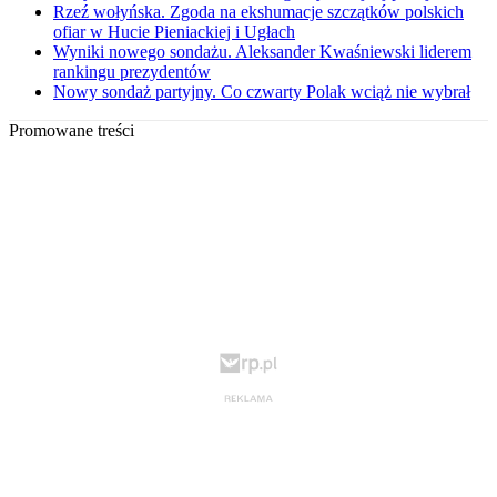
Rzeź wołyńska. Zgoda na ekshumacje szczątków polskich
ofiar w Hucie Pieniackiej i Ugłach
Wyniki nowego sondażu. Aleksander Kwaśniewski liderem
rankingu prezydentów
Nowy sondaż partyjny. Co czwarty Polak wciąż nie wybrał
Promowane treści