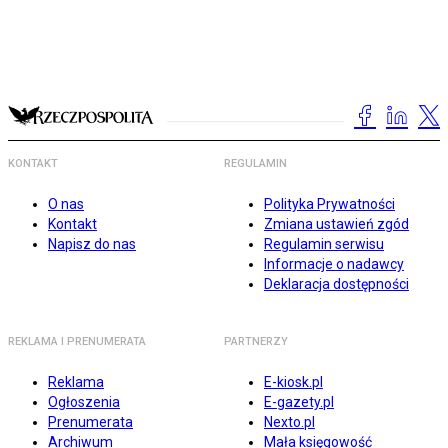
KONTAKT
REGULAMIN
O nas
Polityka Prywatności
Kontakt
Zmiana ustawień zgód
Napisz do nas
Regulamin serwisu
Informacje o nadawcy
Deklaracja dostępności
REKLAMA I PRENUMERATA
PARTNERZY
Reklama
E-kiosk.pl
Ogłoszenia
E-gazety.pl
Prenumerata
Nexto.pl
Archiwum
Mała księgowość