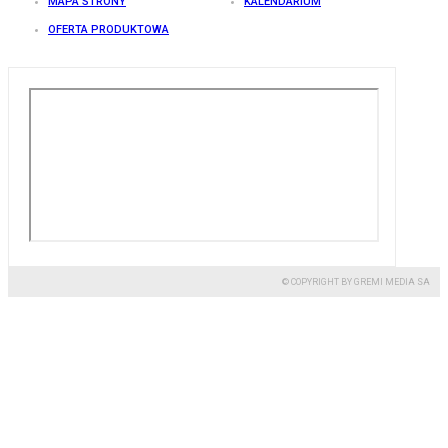
MAPA STRONY
KALENDARIUM
OFERTA PRODUKTOWA
© COPYRIGHT BY GREMI MEDIA SA