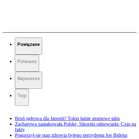
Powiązane
Polecane
Najnowsze
Tagi
Broń jądrowa dla Japonii? Tokio łamie atomowe tabu
Zacharowa zaatakowała Polskę. Sikorski odpowiada: Czas na
fakty
Pogorszył się stan zdrowia byłego prezydenta Joe Bidena