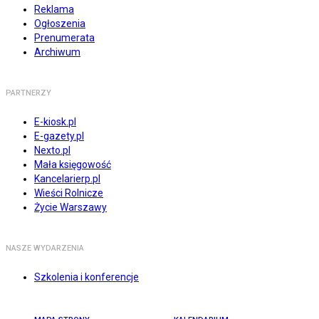
Reklama
Ogłoszenia
Prenumerata
Archiwum
PARTNERZY
E-kiosk.pl
E-gazety.pl
Nexto.pl
Mała księgowość
Kancelarierp.pl
Wieści Rolnicze
Życie Warszawy
NASZE WYDARZENIA
Szkolenia i konferencje