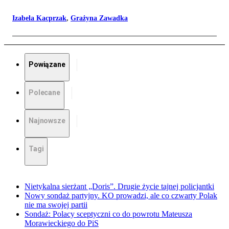
Izabela Kacprzak
,
Grażyna Zawadka
Powiązane
Polecane
Najnowsze
Tagi
Nietykalna sierżant „Doris”. Drugie życie tajnej policjantki
Nowy sondaż partyjny. KO prowadzi, ale co czwarty Polak
nie ma swojej partii
Sondaż: Polacy sceptyczni co do powrotu Mateusza
Morawieckiego do PiS