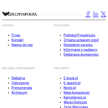
KONTAKT
REGULAMIN
O nas
Polityka Prywatności
Kontakt
Zmiana ustawień zgód
Napisz do nas
Regulamin serwisu
Informacje o nadawcy
Deklaracja dostępności
REKLAMA I PRENUMERATA
PARTNERZY
Reklama
E-kiosk.pl
Ogłoszenia
E-gazety.pl
Prenumerata
Nexto.pl
Archiwum
Mała księgowość
Kancelarierp.pl
Wieści Rolnicze
Życie Warszawy