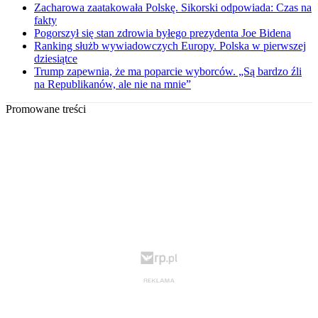
Zacharowa zaatakowała Polskę. Sikorski odpowiada: Czas na
fakty
Pogorszył się stan zdrowia byłego prezydenta Joe Bidena
Ranking służb wywiadowczych Europy. Polska w pierwszej
dziesiątce
Trump zapewnia, że ma poparcie wyborców. „Są bardzo źli
na Republikanów, ale nie na mnie”
Promowane treści