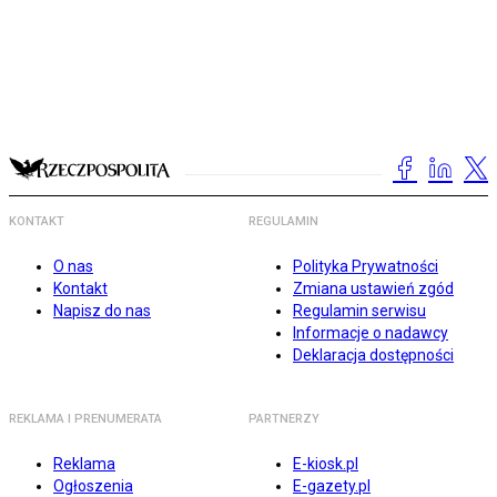
KONTAKT
REGULAMIN
O nas
Polityka Prywatności
Kontakt
Zmiana ustawień zgód
Napisz do nas
Regulamin serwisu
Informacje o nadawcy
Deklaracja dostępności
REKLAMA I PRENUMERATA
PARTNERZY
Reklama
E-kiosk.pl
Ogłoszenia
E-gazety.pl