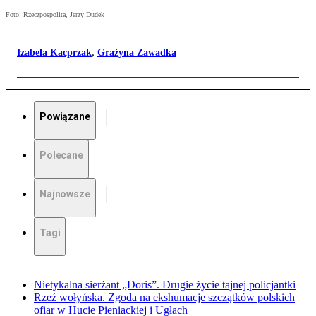
Foto: Rzeczpospolita, Jerzy Dudek
Izabela Kacprzak
,
Grażyna Zawadka
Powiązane
Polecane
Najnowsze
Tagi
Nietykalna sierżant „Doris”. Drugie życie tajnej policjantki
Rzeź wołyńska. Zgoda na ekshumacje szczątków polskich
ofiar w Hucie Pieniackiej i Ugłach