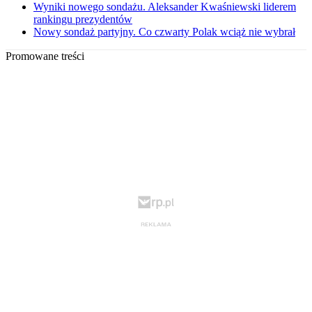
Wyniki nowego sondażu. Aleksander Kwaśniewski liderem
rankingu prezydentów
Nowy sondaż partyjny. Co czwarty Polak wciąż nie wybrał
Promowane treści