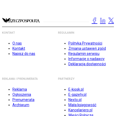
KONTAKT
REGULAMIN
O nas
Polityka Prywatności
Kontakt
Zmiana ustawień zgód
Napisz do nas
Regulamin serwisu
Informacje o nadawcy
Deklaracja dostępności
REKLAMA I PRENUMERATA
PARTNERZY
Reklama
E-kiosk.pl
Ogłoszenia
E-gazety.pl
Prenumerata
Nexto.pl
Archiwum
Mała księgowość
Kancelarierp.pl
Wieści Rolnicze