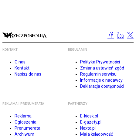
KONTAKT
REGULAMIN
O nas
Polityka Prywatności
Kontakt
Zmiana ustawień zgód
Napisz do nas
Regulamin serwisu
Informacje o nadawcy
Deklaracja dostępności
REKLAMA I PRENUMERATA
PARTNERZY
Reklama
E-kiosk.pl
Ogłoszenia
E-gazety.pl
Prenumerata
Nexto.pl
Archiwum
Mała księgowość