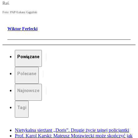
Raś.
Foto: PAP/Łukasz Gągulski
Wiktor Ferfecki
Powiązane
Polecane
Najnowsze
Tagi
Nietykalna sierżant „Doris”. Drugie życie tajnej policjantki
Prof. Karol Karski: Mateusz Morawiecki może skończyć jak