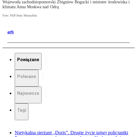
Wojewoda zachodniopomorski Zbigniew Bogucki i minister środowiska i
klimatu Anna Moskwa nad Odrą
Foto: PAP/Jerzy Muszyński
arb
Powiązane
Polecane
Najnowsze
Tagi
Nietykalna sierżant „Doris”. Drugie życie tajnej policjantki