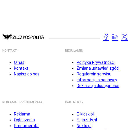
KONTAKT
REGULAMIN
O nas
Polityka Prywatności
Kontakt
Zmiana ustawień zgód
Napisz do nas
Regulamin serwisu
Informacje o nadawcy
Deklaracja dostępności
REKLAMA I PRENUMERATA
PARTNERZY
Reklama
E-kiosk.pl
Ogłoszenia
E-gazety.pl
Prenumerata
Nexto.pl