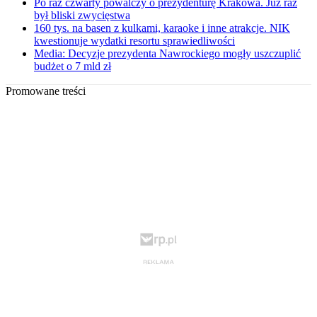
Po raz czwarty powalczy o prezydenturę Krakowa. Już raz
był bliski zwycięstwa
160 tys. na basen z kulkami, karaoke i inne atrakcje. NIK
kwestionuje wydatki resortu sprawiedliwości
Media: Decyzje prezydenta Nawrockiego mogły uszczuplić
budżet o 7 mld zł
Promowane treści