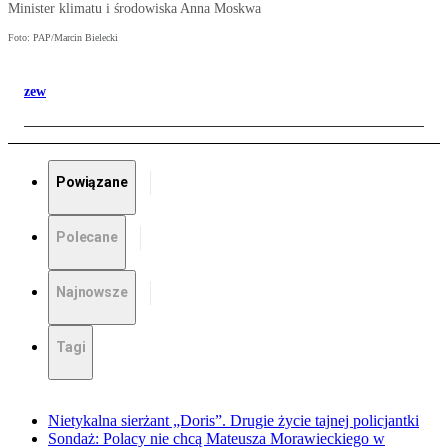
Minister klimatu i środowiska Anna Moskwa
Foto: PAP/Marcin Bielecki
zew
Powiązane
Polecane
Najnowsze
Tagi
Nietykalna sierżant „Doris”. Drugie życie tajnej policjantki
Sondaż: Polacy nie chcą Mateusza Morawieckiego w