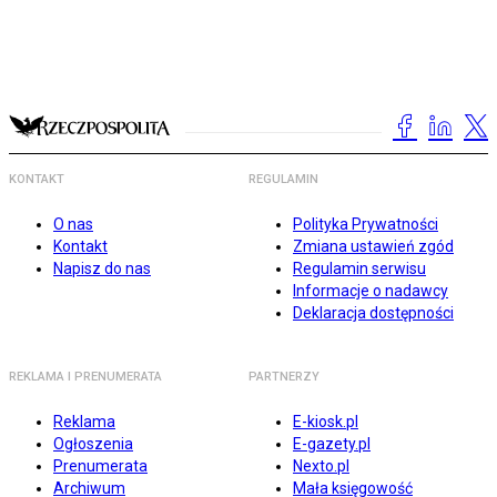
KONTAKT
REGULAMIN
O nas
Polityka Prywatności
Kontakt
Zmiana ustawień zgód
Napisz do nas
Regulamin serwisu
Informacje o nadawcy
Deklaracja dostępności
REKLAMA I PRENUMERATA
PARTNERZY
Reklama
E-kiosk.pl
Ogłoszenia
E-gazety.pl
Prenumerata
Nexto.pl
Archiwum
Mała księgowość