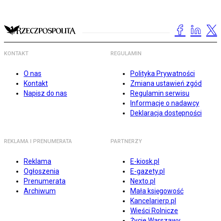
KONTAKT
REGULAMIN
O nas
Polityka Prywatności
Kontakt
Zmiana ustawień zgód
Napisz do nas
Regulamin serwisu
Informacje o nadawcy
Deklaracja dostępności
REKLAMA I PRENUMERATA
PARTNERZY
Reklama
E-kiosk.pl
Ogłoszenia
E-gazety.pl
Prenumerata
Nexto.pl
Archiwum
Mała księgowość
Kancelarierp.pl
Wieści Rolnicze
Życie Warszawy