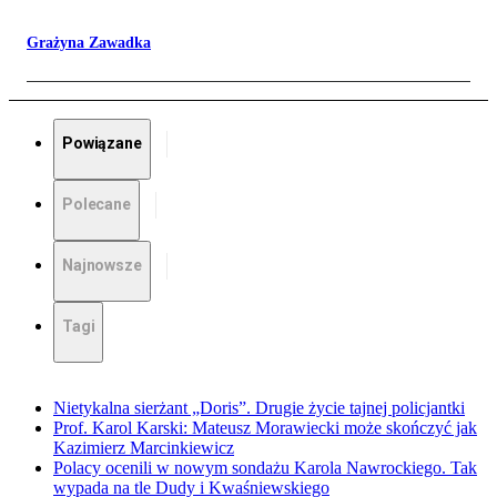
Grażyna Zawadka
Powiązane
Polecane
Najnowsze
Tagi
Nietykalna sierżant „Doris”. Drugie życie tajnej policjantki
Prof. Karol Karski: Mateusz Morawiecki może skończyć jak
Kazimierz Marcinkiewicz
Polacy ocenili w nowym sondażu Karola Nawrockiego. Tak
wypada na tle Dudy i Kwaśniewskiego