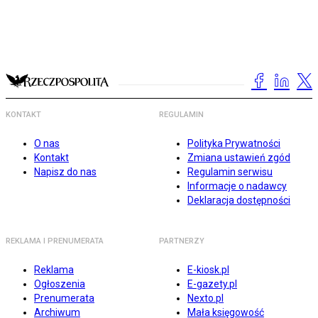
KONTAKT
REGULAMIN
O nas
Polityka Prywatności
Kontakt
Zmiana ustawień zgód
Napisz do nas
Regulamin serwisu
Informacje o nadawcy
Deklaracja dostępności
REKLAMA I PRENUMERATA
PARTNERZY
Reklama
E-kiosk.pl
Ogłoszenia
E-gazety.pl
Prenumerata
Nexto.pl
Archiwum
Mała księgowość