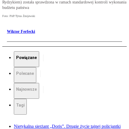
Rydzykiem) została sprawdzona w ramach standardowej kontroli wykonania
budżetu państwa
Foto: PAP/Tytus Żmijewski
Wiktor Ferfecki
Powiązane
Polecane
Najnowsze
Tagi
Nietykalna sierżant „Doris”. Drugie życie tajnej policjantki