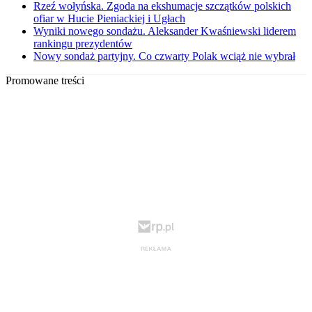
Rzeź wołyńska. Zgoda na ekshumacje szczątków polskich
ofiar w Hucie Pieniackiej i Ugłach
Wyniki nowego sondażu. Aleksander Kwaśniewski liderem
rankingu prezydentów
Nowy sondaż partyjny. Co czwarty Polak wciąż nie wybrał
Promowane treści