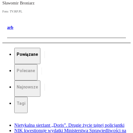
Sławomir Broniarz
Foto: TV.RP.PL
arb
Powiązane
Polecane
Najnowsze
Tagi
Nietykalna sierżant „Doris”. Drugie życie tajnej policjantki
NIK kwestionuje wydatki Ministerstwa Sprawiedliwości na