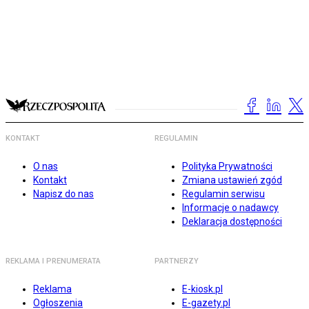
KONTAKT
REGULAMIN
O nas
Polityka Prywatności
Kontakt
Zmiana ustawień zgód
Napisz do nas
Regulamin serwisu
Informacje o nadawcy
Deklaracja dostępności
REKLAMA I PRENUMERATA
PARTNERZY
Reklama
E-kiosk.pl
Ogłoszenia
E-gazety.pl