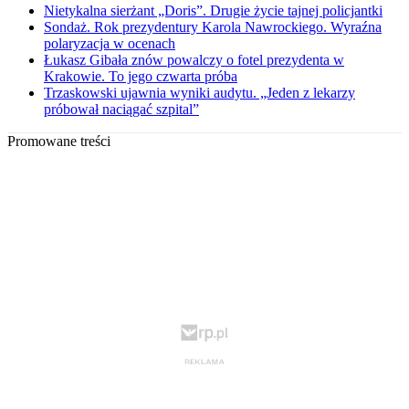
Nietykalna sierżant „Doris”. Drugie życie tajnej policjantki
Sondaż. Rok prezydentury Karola Nawrockiego. Wyraźna
polaryzacja w ocenach
Łukasz Gibała znów powalczy o fotel prezydenta w
Krakowie. To jego czwarta próba
Trzaskowski ujawnia wyniki audytu. „Jeden z lekarzy
próbował naciągać szpital”
Promowane treści