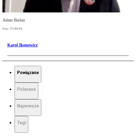
Adam Bielan
Foto: TV.RP.PL
Karol Ikonowicz
Powiązane
Polecane
Najnowsze
Tagi