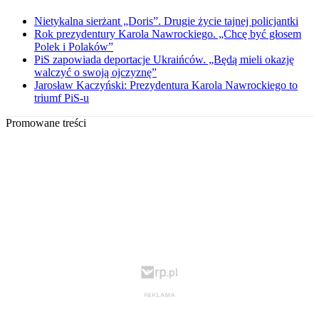
Nietykalna sierżant „Doris”. Drugie życie tajnej policjantki
Rok prezydentury Karola Nawrockiego. „Chcę być głosem
Polek i Polaków”
PiS zapowiada deportacje Ukraińców. „Będą mieli okazję
walczyć o swoją ojczyznę”
Jarosław Kaczyński: Prezydentura Karola Nawrockiego to
triumf PiS-u
Promowane treści