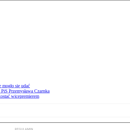
e mogło się udać
ez PiS Przemysława Czarnka
zostać wicepremierem
REGULAMIN