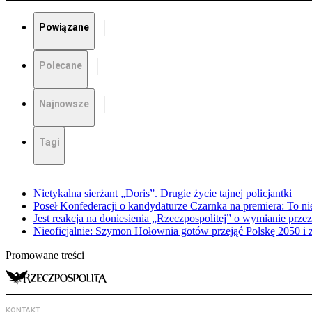
Powiązane
Polecane
Najnowsze
Tagi
Nietykalna sierżant „Doris”. Drugie życie tajnej policjantki
Poseł Konfederacji o kandydaturze Czarnka na premiera: To ni
Jest reakcja na doniesienia „Rzeczpospolitej” o wymianie prz
Nieoficjalnie: Szymon Hołownia gotów przejąć Polskę 2050 i 
Promowane treści
KONTAKT