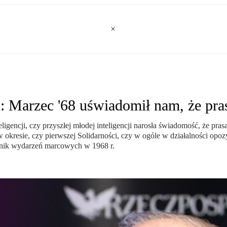
arzec '68 uświadomił nam, że pras
eligencji, czy przyszłej młodej inteligencji narosła świadomość, że pras
 okresie, czy pierwszej Solidarności, czy w ogóle w działalności 
nik wydarzeń marcowych w 1968 r.